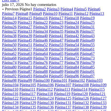
Leer más »
julio 17, 2026
No hay comentarios
« Previous
Página
1
Página
2
Página
3
Página
4
Página
5
Página
6
Página
7
Página
8
Página
9
Página
10
Página
11
Página
12
Página
13
Página
14
Página
15
Página
16
Página
17
Página
18
Página
19
Página
20
Página
21
Página
22
Página
23
Página
24
Página
25
Página
26
Página
27
Página
28
Página
29
Página
30
Página
31
Página
32
Página
33
Página
34
Página
35
Página
36
Página
37
Página
38
Página
39
Página
40
Página
41
Página
42
Página
43
Página
44
Página
45
Página
46
Página
47
Página
48
Página
49
Página
50
Página
51
Página
52
Página
53
Página
54
Página
55
Página
56
Página
57
Página
58
Página
59
Página
60
Página
61
Página
62
Página
63
Página
64
Página
65
Página
66
Página
67
Página
68
Página
69
Página
70
Página
71
Página
72
Página
73
Página
74
Página
75
Página
76
Página
77
Página
78
Página
79
Página
80
Página
81
Página
82
Página
83
Página
84
Página
85
Página
86
Página
87
Página
88
Página
89
Página
90
Página
91
Página
92
Página
93
Página
94
Página
95
Página
96
Página
97
Página
98
Página
99
Página
100
Página
101
Página
102
Página
103
Página
104
Página
105
Página
106
Página
107
Página
108
Página
109
Página
110
Página
111
Página
112
Página
113
Página
114
Página
115
Página
116
Página
117
Página
118
Página
119
Página
120
Página
121
Página
122
Página
123
Página
124
Página
125
Página
126
Página
127
Página
128
Página
129
Página
130
Página
131
Página
132
Página
133
Página
134
Página
135
Página
136
Página
137
Página
138
Página
139