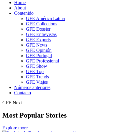
Home
About
Contenido
GFE América Latina
GFE Collections
GFE Dossier
GFE Entrevistas
GFE Exports
GFE News
GFE Opinión
GFE Portugal
GFE Professional
GFE Show
GFE Top
GFE Trends
GFE Viajes
Números anteriores
Contacto
GFE Next
Most Popular Stories
Explore more