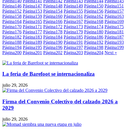
Página
140
Página
141
Página
142
Página
143
Página
144
Página
145
Página
146
Página
147
Página
148
Página
149
Página
150
Página
151
Página
152
Página
153
Página
154
Página
155
Página
156
Página
157
Página
158
Página
159
Página
160
Página
161
Página
162
Página
163
Página
164
Página
165
Página
166
Página
167
Página
168
Página
169
Página
170
Página
171
Página
172
Página
173
Página
174
Página
175
Página
176
Página
177
Página
178
Página
179
Página
180
Página
181
Página
182
Página
183
Página
184
Página
185
Página
186
Página
187
Página
188
Página
189
Página
190
Página
191
Página
192
Página
193
Página
194
Página
195
Página
196
Página
197
Página
198
Página
199
Página
200
Página
201
Página
202
Página
203
Página
204
Next »
La feria de Barefoot se internacionaliza
julio 29, 2026
Firma del Convenio Colectivo del calzado 2026 a
2029
julio 29, 2026