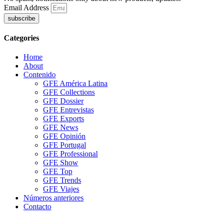
Email Address
subscribe
Categories
Home
About
Contenido
GFE América Latina
GFE Collections
GFE Dossier
GFE Entrevistas
GFE Exports
GFE News
GFE Opinión
GFE Portugal
GFE Professional
GFE Show
GFE Top
GFE Trends
GFE Viajes
Números anteriores
Contacto