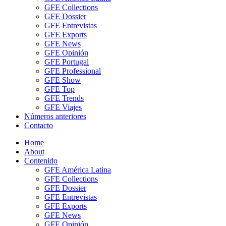
GFE Collections
GFE Dossier
GFE Entrevistas
GFE Exports
GFE News
GFE Opinión
GFE Portugal
GFE Professional
GFE Show
GFE Top
GFE Trends
GFE Viajes
Números anteriores
Contacto
Home
About
Contenido
GFE América Latina
GFE Collections
GFE Dossier
GFE Entrevistas
GFE Exports
GFE News
GFE Opinión