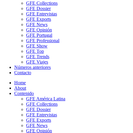
GFE Collections
GFE Dossier
GFE Entrevistas
GFE Exports
GFE News
GFE Opinión
GFE Portugal
GFE Professional
GFE Show
GFE Top
GFE Trends
GFE Viajes
Números anteriores
Contacto
Home
About
Contenido
GFE América Latina
GFE Collections
GFE Dossier
GFE Entrevistas
GFE Exports
GFE News
GFE Opinión