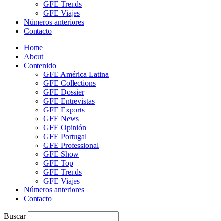
GFE Trends
GFE Viajes
Números anteriores
Contacto
Home
About
Contenido
GFE América Latina
GFE Collections
GFE Dossier
GFE Entrevistas
GFE Exports
GFE News
GFE Opinión
GFE Portugal
GFE Professional
GFE Show
GFE Top
GFE Trends
GFE Viajes
Números anteriores
Contacto
Buscar