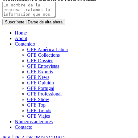
Suscríbete | Darse de alta ahora
Home
About
Contenido
GFE América Latina
GFE Collections
GFE Dossier
GFE Entrevistas
GFE Exports
GFE News
GFE Opinión
GFE Portugal
GFE Professional
GFE Show
GFE Top
GFE Trends
GFE Viajes
Números anteriores
Contacto
POLÍTICA DE PRIVACIDAD