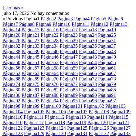
Leer más »
julio 17, 2026
No hay comentarios
« Previous
Página
1
Página
2
Página
3
Página
4
Página
5
Página
6
Página
7
Página
8
Página
9
Página
10
Página
11
Página
12
Página
13
Página
14
Página
15
Página
16
Página
17
Página
18
Página
19
Página
20
Página
21
Página
22
Página
23
Página
24
Página
25
Página
26
Página
27
Página
28
Página
29
Página
30
Página
31
Página
32
Página
33
Página
34
Página
35
Página
36
Página
37
Página
38
Página
39
Página
40
Página
41
Página
42
Página
43
Página
44
Página
45
Página
46
Página
47
Página
48
Página
49
Página
50
Página
51
Página
52
Página
53
Página
54
Página
55
Página
56
Página
57
Página
58
Página
59
Página
60
Página
61
Página
62
Página
63
Página
64
Página
65
Página
66
Página
67
Página
68
Página
69
Página
70
Página
71
Página
72
Página
73
Página
74
Página
75
Página
76
Página
77
Página
78
Página
79
Página
80
Página
81
Página
82
Página
83
Página
84
Página
85
Página
86
Página
87
Página
88
Página
89
Página
90
Página
91
Página
92
Página
93
Página
94
Página
95
Página
96
Página
97
Página
98
Página
99
Página
100
Página
101
Página
102
Página
103
Página
104
Página
105
Página
106
Página
107
Página
108
Página
109
Página
110
Página
111
Página
112
Página
113
Página
114
Página
115
Página
116
Página
117
Página
118
Página
119
Página
120
Página
121
Página
122
Página
123
Página
124
Página
125
Página
126
Página
127
Página
128
Página
129
Página
130
Página
131
Página
132
Página
133