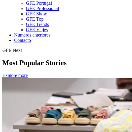
GFE Portugal
GFE Professional
GFE Show
GFE Top
GFE Trends
GFE Viajes
Números anteriores
Contacto
GFE Next
Most Popular Stories
Explore more