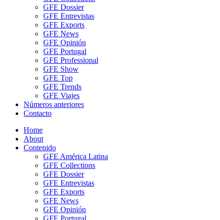
GFE Dossier
GFE Entrevistas
GFE Exports
GFE News
GFE Opinión
GFE Portugal
GFE Professional
GFE Show
GFE Top
GFE Trends
GFE Viajes
Números anteriores
Contacto
Home
About
Contenido
GFE América Latina
GFE Collections
GFE Dossier
GFE Entrevistas
GFE Exports
GFE News
GFE Opinión
GFE Portugal