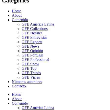
Categories
Home
About
Contenido
GFE América Latina
GFE Collections
GFE Dossier
GFE Entrevistas
GFE Exports
GFE News
GFE Opinión
GFE Portugal
GFE Professional
GFE Show
GFE Top
GFE Trends
GFE Viajes
Números anteriores
Contacto
Home
About
Contenido
GFE América Latina