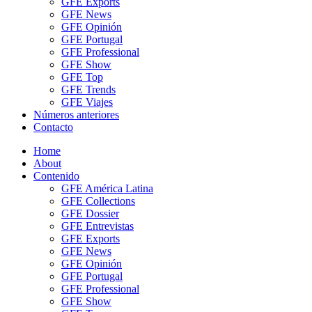
GFE Exports
GFE News
GFE Opinión
GFE Portugal
GFE Professional
GFE Show
GFE Top
GFE Trends
GFE Viajes
Números anteriores
Contacto
Home
About
Contenido
GFE América Latina
GFE Collections
GFE Dossier
GFE Entrevistas
GFE Exports
GFE News
GFE Opinión
GFE Portugal
GFE Professional
GFE Show