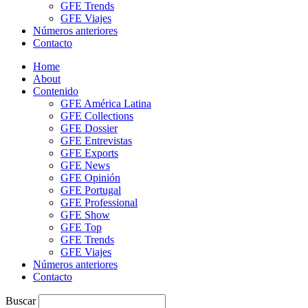
GFE Trends
GFE Viajes
Números anteriores
Contacto
Home
About
Contenido
GFE América Latina
GFE Collections
GFE Dossier
GFE Entrevistas
GFE Exports
GFE News
GFE Opinión
GFE Portugal
GFE Professional
GFE Show
GFE Top
GFE Trends
GFE Viajes
Números anteriores
Contacto
Buscar