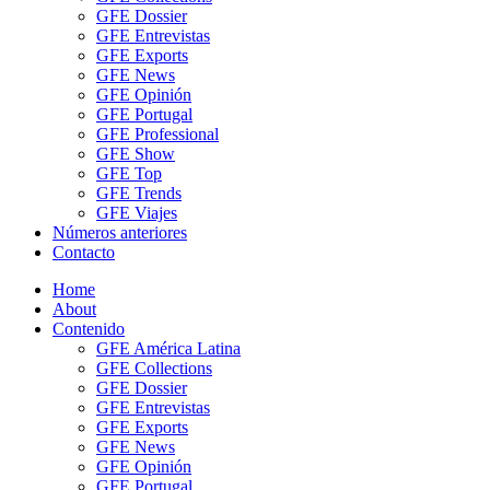
GFE Dossier
GFE Entrevistas
GFE Exports
GFE News
GFE Opinión
GFE Portugal
GFE Professional
GFE Show
GFE Top
GFE Trends
GFE Viajes
Números anteriores
Contacto
Home
About
Contenido
GFE América Latina
GFE Collections
GFE Dossier
GFE Entrevistas
GFE Exports
GFE News
GFE Opinión
GFE Portugal