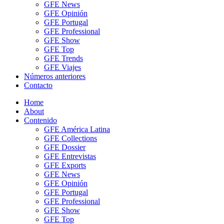
GFE News
GFE Opinión
GFE Portugal
GFE Professional
GFE Show
GFE Top
GFE Trends
GFE Viajes
Números anteriores
Contacto
Home
About
Contenido
GFE América Latina
GFE Collections
GFE Dossier
GFE Entrevistas
GFE Exports
GFE News
GFE Opinión
GFE Portugal
GFE Professional
GFE Show
GFE Top