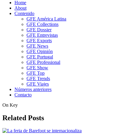
Home
About
Contenido
GFE América Latina
GFE Collections
GFE Dossier
GFE Entrevistas
GFE Exports
GFE News
GFE Opinión
GFE Portugal
GFE Professional
GFE Show
GFE Top
GFE Trends
GFE Viajes
Números anteriores
Contacto
On Key
Related Posts