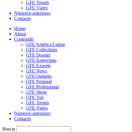
GFE Trends
GFE Viajes
Números anteriores
Contacto
Home
About
Contenido
GFE América Latina
GFE Collections
GFE Dossier
GFE Entrevistas
GFE Exports
GFE News
GFE Opinión
GFE Portugal
GFE Professional
GFE Show
GFE Top
GFE Trends
GFE Viajes
Números anteriores
Contacto
Buscar