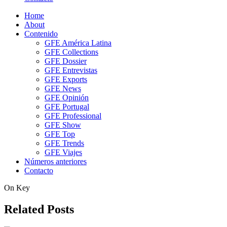
Home
About
Contenido
GFE América Latina
GFE Collections
GFE Dossier
GFE Entrevistas
GFE Exports
GFE News
GFE Opinión
GFE Portugal
GFE Professional
GFE Show
GFE Top
GFE Trends
GFE Viajes
Números anteriores
Contacto
On Key
Related Posts