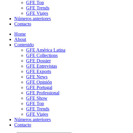
GFE Top
GFE Trends
GFE Viajes
Números anteriores
Contacto
Home
About
Contenido
GFE América Latina
GFE Collections
GFE Dossier
GFE Entrevistas
GFE Exports
GFE News
GFE Opinión
GFE Portugal
GFE Professional
GFE Show
GFE Top
GFE Trends
GFE Viajes
Números anteriores
Contacto