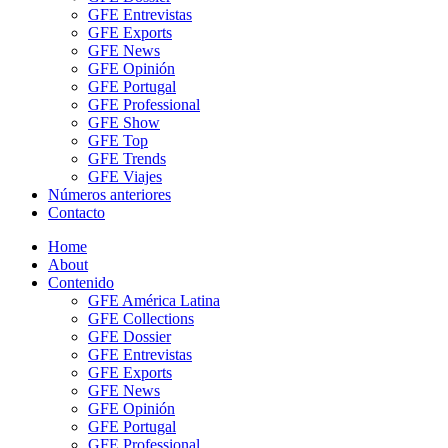
GFE Entrevistas
GFE Exports
GFE News
GFE Opinión
GFE Portugal
GFE Professional
GFE Show
GFE Top
GFE Trends
GFE Viajes
Números anteriores
Contacto
Home
About
Contenido
GFE América Latina
GFE Collections
GFE Dossier
GFE Entrevistas
GFE Exports
GFE News
GFE Opinión
GFE Portugal
GFE Professional