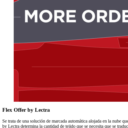
Flex Offer by Lectra
Se trata de una solución de marcada automática alojada en la nube que
by Lectra determina la cantidad de tejido que se necesita que se trad