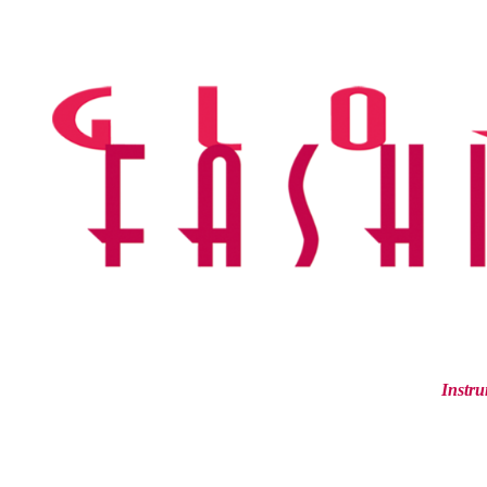
Ir
al
contenido
Instru