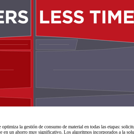
 optimiza la gestión de consumo de material en todas las etapas: solicit
uce en un ahorro muy significativo. Los algoritmos incorporados a la so