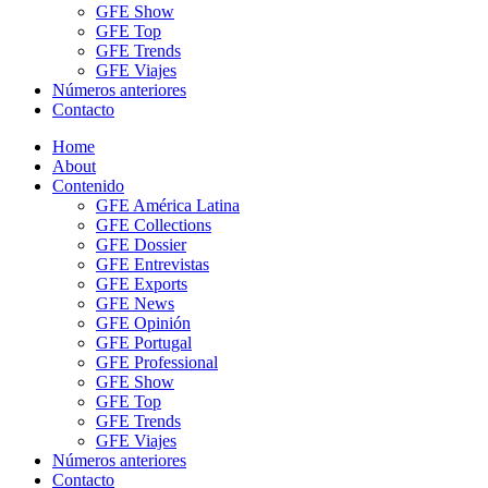
GFE Show
GFE Top
GFE Trends
GFE Viajes
Números anteriores
Contacto
Home
About
Contenido
GFE América Latina
GFE Collections
GFE Dossier
GFE Entrevistas
GFE Exports
GFE News
GFE Opinión
GFE Portugal
GFE Professional
GFE Show
GFE Top
GFE Trends
GFE Viajes
Números anteriores
Contacto