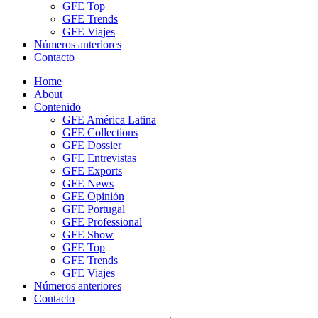
GFE Top
GFE Trends
GFE Viajes
Números anteriores
Contacto
Home
About
Contenido
GFE América Latina
GFE Collections
GFE Dossier
GFE Entrevistas
GFE Exports
GFE News
GFE Opinión
GFE Portugal
GFE Professional
GFE Show
GFE Top
GFE Trends
GFE Viajes
Números anteriores
Contacto