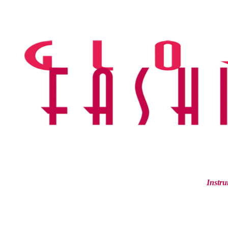
Ir
al
contenido
Instru