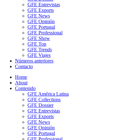
GFE Entrevistas
GFE Exports
GFE News
GFE Opinión
GFE Portugal
GFE Professional
GFE Show
GFE Top
GFE Trends
GFE Viajes
Números anteriores
Contacto
Home
About
Contenido
GFE América Latina
GFE Collections
GFE Dossier
GFE Entrevistas
GFE Exports
GFE News
GFE Opinión
GFE Portugal
GFE Professional