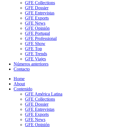
GFE Collections
GFE Dossier
GFE Entrevistas
GFE Exports
GFE News
GFE Opinión
GFE Portugal
GFE Professional
GFE Show
GFE Top
GFE Trends
GFE Viajes
Números anteriores
Contacto
Home
About
Contenido
GFE América Latina
GFE Collections
GFE Dossier
GFE Entrevistas
GFE Exports
GFE News
GFE Opinión