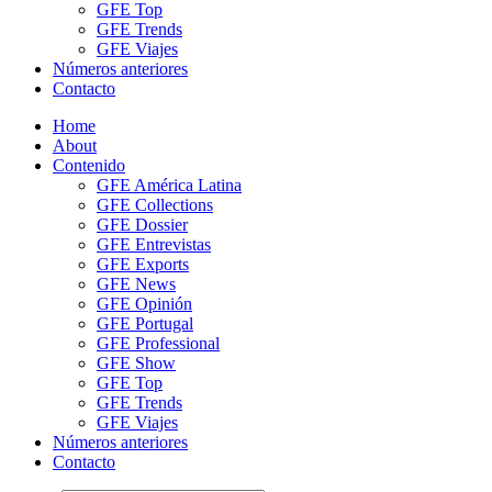
GFE Top
GFE Trends
GFE Viajes
Números anteriores
Contacto
Home
About
Contenido
GFE América Latina
GFE Collections
GFE Dossier
GFE Entrevistas
GFE Exports
GFE News
GFE Opinión
GFE Portugal
GFE Professional
GFE Show
GFE Top
GFE Trends
GFE Viajes
Números anteriores
Contacto