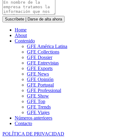
Suscríbete | Darse de alta ahora
Home
About
Contenido
GFE América Latina
GFE Collections
GFE Dossier
GFE Entrevistas
GFE Exports
GFE News
GFE Opinión
GFE Portugal
GFE Professional
GFE Show
GFE Top
GFE Trends
GFE Viajes
Números anteriores
Contacto
POLÍTICA DE PRIVACIDAD