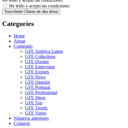
He leído y acepto las condiciones
He leído y acepto las condiciones
Suscríbete | Darse de alta ahora
Categories
Home
About
Contenido
GFE América Latina
GFE Collections
GFE Dossier
GFE Entrevistas
GFE Exports
GFE News
GFE Opinión
GFE Portugal
GFE Professional
GFE Show
GFE Top
GFE Trends
GFE Viajes
Números anteriores
Contacto