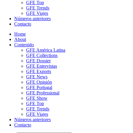
GFE Top
GFE Trends
GFE Viajes
Números anteriores
Contacto
Home
About
Contenido
GFE América Latina
GFE Collections
GFE Dossier
GFE Entrevistas
GFE Exports
GFE News
GFE Opinión
GFE Portugal
GFE Professional
GFE Show
GFE Top
GFE Trends
GFE Viajes
Números anteriores
Contacto