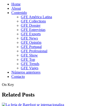
Home
About
Contenido
GFE América Latina
GFE Collections
GFE Dossier
GFE Entrevistas
GFE Exports
GFE News
GFE Opinión
GFE Portugal
GFE Professional
GFE Show
GFE Top
GFE Trends
GFE Viajes
Números anteriores
Contacto
On Key
Related Posts