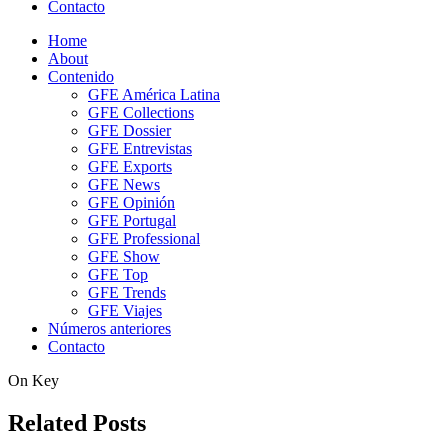
Contacto
Home
About
Contenido
GFE América Latina
GFE Collections
GFE Dossier
GFE Entrevistas
GFE Exports
GFE News
GFE Opinión
GFE Portugal
GFE Professional
GFE Show
GFE Top
GFE Trends
GFE Viajes
Números anteriores
Contacto
On Key
Related Posts