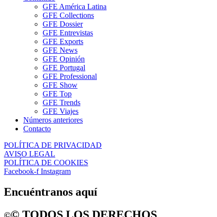
GFE América Latina
GFE Collections
GFE Dossier
GFE Entrevistas
GFE Exports
GFE News
GFE Opinión
GFE Portugal
GFE Professional
GFE Show
GFE Top
GFE Trends
GFE Viajes
Números anteriores
Contacto
POLÍTICA DE PRIVACIDAD
AVISO LEGAL
POLÍTICA DE COOKIES
Facebook-f
Instagram
Encuéntranos aquí
©️ TODOS LOS DERECHOS
©️