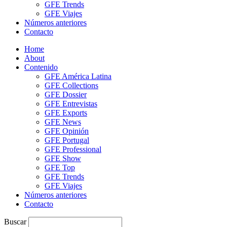
GFE Trends
GFE Viajes
Números anteriores
Contacto
Home
About
Contenido
GFE América Latina
GFE Collections
GFE Dossier
GFE Entrevistas
GFE Exports
GFE News
GFE Opinión
GFE Portugal
GFE Professional
GFE Show
GFE Top
GFE Trends
GFE Viajes
Números anteriores
Contacto
Buscar