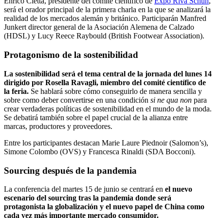
Enrico Cietta, presidente del comité científico de
Expo Riva Schuh
,
será el orador principal de la primera charla en la que se analizará la
realidad de los mercados alemán y británico. Participarán Manfred
Junkert director general de la Asociación Alemena de Calzado
(HDSL) y Lucy Reece Raybould (British Footwear Association).
Protagonismo de la sostenibilidad
La sostenibilidad será el tema central de la jornada del lunes 14
dirigido por Rosella Ravagli, miembro del comité científico de
la feria.
Se hablará sobre cómo conseguirlo de manera sencilla y
sobre como deber convertirse en una condición
si ne qua non
para
crear verdaderas políticas de sostenibilidad en el mundo de la moda.
Se debatirá también sobre el papel crucial de la alianza entre
marcas, productores y proveedores.
Entre los participantes destacan Marie Laure Piednoir (Salomon’s),
Simone Colombo (OVS) y Francesca Rinaldi (SDA Bocconi).
Sourcing después de la pandemia
La conferencia del martes 15 de junio se centrará en
el nuevo
escenario del sourcing tras la pandemia donde será
protagonista la globalización y el nuevo papel de China como
cada vez más importante mercado consumidor.