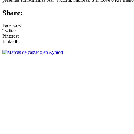
presentes son Alhamas Star, Victoria, Fabiolas, Star Love o Ria Men
Share:
Facebook
Twitter
Pinterest
LinkedIn