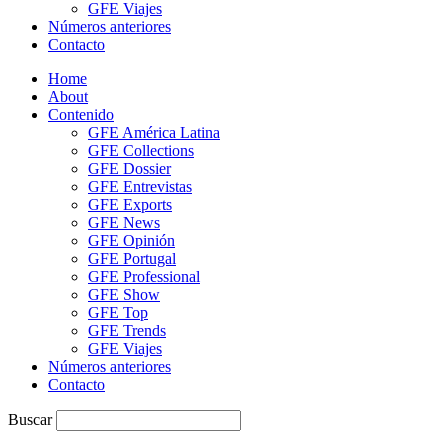
GFE Viajes
Números anteriores
Contacto
Home
About
Contenido
GFE América Latina
GFE Collections
GFE Dossier
GFE Entrevistas
GFE Exports
GFE News
GFE Opinión
GFE Portugal
GFE Professional
GFE Show
GFE Top
GFE Trends
GFE Viajes
Números anteriores
Contacto
Buscar