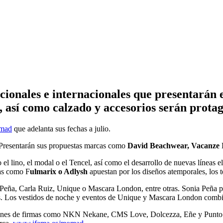
acionales e internacionales que presentarán
 así como calzado y accesorios serán protago
mad
que adelanta sus fechas a julio.
. Presentarán sus propuestas marcas como
David Beachwear, Vacanze I
 el lino, el modal o el Tencel, así como el desarrollo de nuevas líneas 
mas como F
ulmarix o Adlysh
apuestan por los diseños atemporales, los te
Peña, Carla Ruiz, Unique o Mascara London, entre otras. Sonia Peña pr
istas. Los vestidos de noche y eventos de Unique y Mascara London combin
ones de firmas como NKN Nekane, CMS Love, Dolcezza, Eñe y Punto o C