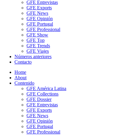
GFE Entrevistas
GFE Exports
GFE News
GFE Opinión
GFE Portugal
GFE Professional
GFE Show
GFE Top
GFE Trends
GFE Viajes
Números anteriores
Contacto
Home
About
Contenido
GFE América Latina
GFE Collections
GFE Dossier
GFE Entrevistas
GFE Exports
GFE News
GFE Opinión
GFE Portugal
GFE Professional