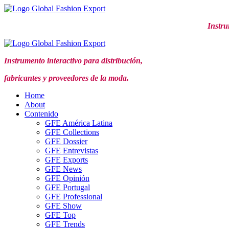
Ir
al
Instru
contenido
Instrumento interactivo para distribución,
fabricantes y proveedores de la moda.
Home
About
Contenido
GFE América Latina
GFE Collections
GFE Dossier
GFE Entrevistas
GFE Exports
GFE News
GFE Opinión
GFE Portugal
GFE Professional
GFE Show
GFE Top
GFE Trends