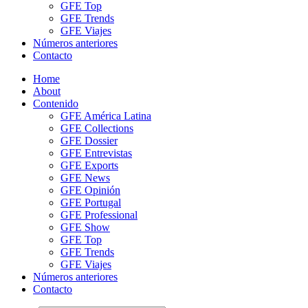
GFE Top
GFE Trends
GFE Viajes
Números anteriores
Contacto
Home
About
Contenido
GFE América Latina
GFE Collections
GFE Dossier
GFE Entrevistas
GFE Exports
GFE News
GFE Opinión
GFE Portugal
GFE Professional
GFE Show
GFE Top
GFE Trends
GFE Viajes
Números anteriores
Contacto