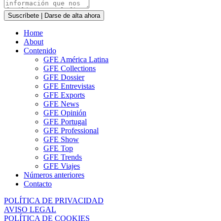
Suscríbete | Darse de alta ahora
Home
About
Contenido
GFE América Latina
GFE Collections
GFE Dossier
GFE Entrevistas
GFE Exports
GFE News
GFE Opinión
GFE Portugal
GFE Professional
GFE Show
GFE Top
GFE Trends
GFE Viajes
Números anteriores
Contacto
POLÍTICA DE PRIVACIDAD
AVISO LEGAL
POLÍTICA DE COOKIES