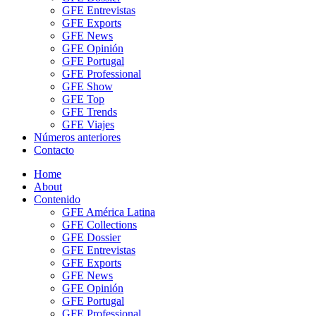
GFE Entrevistas
GFE Exports
GFE News
GFE Opinión
GFE Portugal
GFE Professional
GFE Show
GFE Top
GFE Trends
GFE Viajes
Números anteriores
Contacto
Home
About
Contenido
GFE América Latina
GFE Collections
GFE Dossier
GFE Entrevistas
GFE Exports
GFE News
GFE Opinión
GFE Portugal
GFE Professional