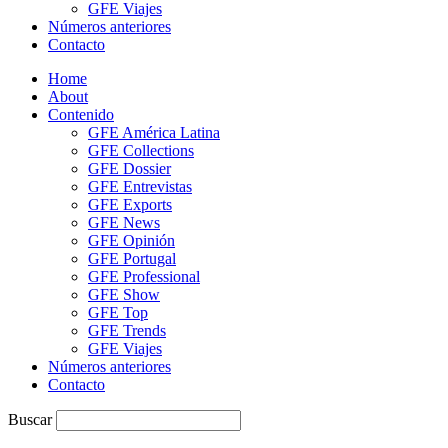
GFE Viajes
Números anteriores
Contacto
Home
About
Contenido
GFE América Latina
GFE Collections
GFE Dossier
GFE Entrevistas
GFE Exports
GFE News
GFE Opinión
GFE Portugal
GFE Professional
GFE Show
GFE Top
GFE Trends
GFE Viajes
Números anteriores
Contacto
Buscar