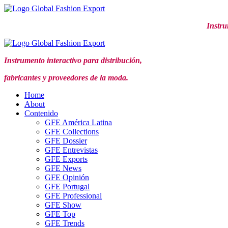
Ir
al
Instru
contenido
Instrumento interactivo para distribución,
fabricantes y proveedores de la moda.
Home
About
Contenido
GFE América Latina
GFE Collections
GFE Dossier
GFE Entrevistas
GFE Exports
GFE News
GFE Opinión
GFE Portugal
GFE Professional
GFE Show
GFE Top
GFE Trends