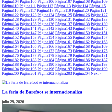
Página
104
Página
105
Página
106
Página
107
Página
108
Página
109
Página
110
Página
111
Página
112
Página
113
Página
114
Página
115
Página
116
Página
117
Página
118
Página
119
Página
120
Página
121
Página
122
Página
123
Página
124
Página
125
Página
126
Página
127
Página
128
Página
129
Página
130
Página
131
Página
132
Página
133
Página
134
Página
135
Página
136
Página
137
Página
138
Página
139
Página
140
Página
141
Página
142
Página
143
Página
144
Página
145
Página
146
Página
147
Página
148
Página
149
Página
150
Página
151
Página
152
Página
153
Página
154
Página
155
Página
156
Página
157
Página
158
Página
159
Página
160
Página
161
Página
162
Página
163
Página
164
Página
165
Página
166
Página
167
Página
168
Página
169
Página
170
Página
171
Página
172
Página
173
Página
174
Página
175
Página
176
Página
177
Página
178
Página
179
Página
180
Página
181
Página
182
Página
183
Página
184
Página
185
Página
186
Página
187
Página
188
Página
189
Página
190
Página
191
Página
192
Página
193
Página
194
Página
195
Página
196
Página
197
Página
198
Página
199
Página
200
Página
201
Página
202
Página
203
Página
204
Next »
La feria de Barefoot se internacionaliza
julio 29, 2026