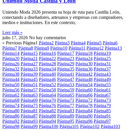
Uniendo Moda Castilla y León
Uniendo Moda 2026 presenta su hoja de ruta para Castilla León,
conectando a diseñadores, artesanos y empresas con compradores,
medios e instituciones. En este contexto,
Leer más »
julio 17, 2026
No hay comentarios
« Previous
Página
1
Página
2
Página
3
Página
4
Página
5
Página
6
Página
7
Página
8
Página
9
Página
10
Página
11
Página
12
Página
13
Página
14
Página
15
Página
16
Página
17
Página
18
Página
19
Página
20
Página
21
Página
22
Página
23
Página
24
Página
25
Página
26
Página
27
Página
28
Página
29
Página
30
Página
31
Página
32
Página
33
Página
34
Página
35
Página
36
Página
37
Página
38
Página
39
Página
40
Página
41
Página
42
Página
43
Página
44
Página
45
Página
46
Página
47
Página
48
Página
49
Página
50
Página
51
Página
52
Página
53
Página
54
Página
55
Página
56
Página
57
Página
58
Página
59
Página
60
Página
61
Página
62
Página
63
Página
64
Página
65
Página
66
Página
67
Página
68
Página
69
Página
70
Página
71
Página
72
Página
73
Página
74
Página
75
Página
76
Página
77
Página
78
Página
79
Página
80
Página
81
Página
82
Página
83
Página
84
Página
85
Página
86
Página
87
Página
88
Página
89
Página
90
Página
91
Página
92
Página
93
Página
94
Página
95
Página
96
Página
97
Página
98
Página
99
Página
100
Página
101
Página
102
Página
103