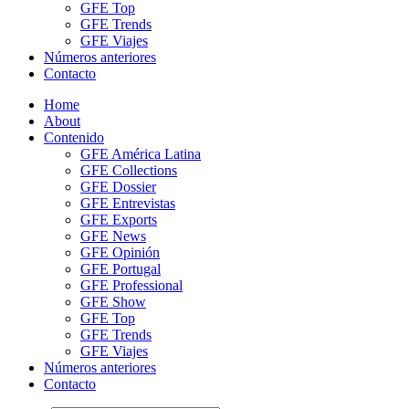
GFE Top
GFE Trends
GFE Viajes
Números anteriores
Contacto
Home
About
Contenido
GFE América Latina
GFE Collections
GFE Dossier
GFE Entrevistas
GFE Exports
GFE News
GFE Opinión
GFE Portugal
GFE Professional
GFE Show
GFE Top
GFE Trends
GFE Viajes
Números anteriores
Contacto