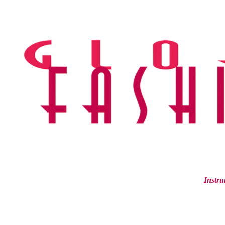
Ir
al
contenido
Instru