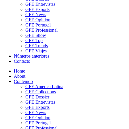
GFE Entrevistas
GFE Exports
GFE News
GFE Opinión
GFE Portugal
GFE Professional
GFE Show
GFE Top
GFE Trends
GFE Viajes
Números anteriores
Contacto
Home
About
Contenido
GFE América Latina
GFE Collections
GFE Dossier
GFE Entrevistas
GFE Exports
GFE News
GFE Opinión
GFE Portugal
GFE Professional