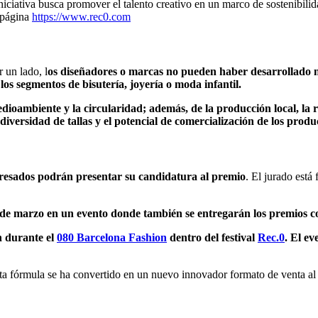
iativa busca promover el talento creativo en un marco de sostenibilid
 página
https://www.rec0.co
m
r un lado, l
os diseñadores o marcas no pueden haber desarrollado má
s segmentos de bisutería, joyería o moda infantil.
dioambiente y la circularidad; además, de la producción local, la r
iversidad de tallas y el potencial de comercialización de los produ
teresados podrán presentar su candidatura al premio
. El jurado está
 de marzo en un evento donde también se entregarán los premios c
n durante el
080 Barcelona Fashion
dentro del festival
Rec.0
. El ev
 Esta fórmula se ha convertido en un nuevo innovador formato de venta 