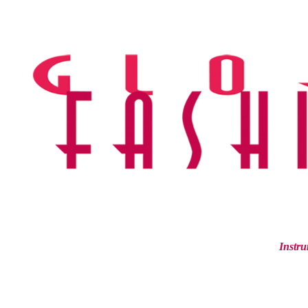
Ir
al
contenido
Instru