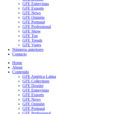
GFE Entrevistas
GFE Exports
GFE News
GFE Opinión
GFE Portugal
GFE Professional
GFE Show
GFE Top
GFE Trends
GFE Viajes
Números anteriores
Contacto
Home
About
Contenido
GFE América Latina
GFE Collections
GFE Dossier
GFE Entrevistas
GFE Exports
GFE News
GFE Opinión
GFE Portugal
GFE Professional