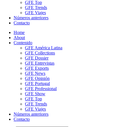
GFE Top
GFE Trends
GFE Viajes
Números anteriores
Contacto
Home
About
Contenido
GFE América Latina
GFE Collections
GFE Dossier
GFE Entrevistas
GFE Exports
GFE News
GFE Opinión
GFE Portugal
GFE Professional
GFE Show
GFE Top
GFE Trends
GFE Viajes
Números anteriores
Contacto