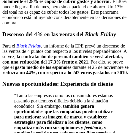
Solamente el 28% es capaz de cubrir gastos y ahorrar
. El 36%
puede llegar a fin de mes, pero sin capacidad de ahorro. Un 13%
del total no es capaz de cubrir todos los gastos. Este panorama
económico está influyendo considerablemente en las decisiones de
compra.
Descenso del 4% en las ventas del
Black Friday
Para el
Black Friday
, un informe de la EPE prevé un descenso de
las ventas de 4 puntos con respecto a los niveles prepandémicos. A
su vez,
la contratación de personal también se verá afectada,
con una reducción del 17,3% frente a 2021
. Por ello, se prevé
que
el gasto medio de los españoles
durante el 25 de noviembre
se
reduzca un 44%, con respecto a lo 242 euros gastados en 2019.
Nuevas oportunidades: Experiencia de cliente
“Tanto las empresas como los consumidores estamos
pasando por tiempos difíciles debido a la situación
económica. Sin embargo,
también genera
oportunidades que las compañías pueden utilizar
para mejorar su imagen de marca y establecer
estrategias para fidelizar a los clientes, como
empatizar más con sus opiniones y
feedback
, y
ampliar la red de proveedores para fijar precios
. A