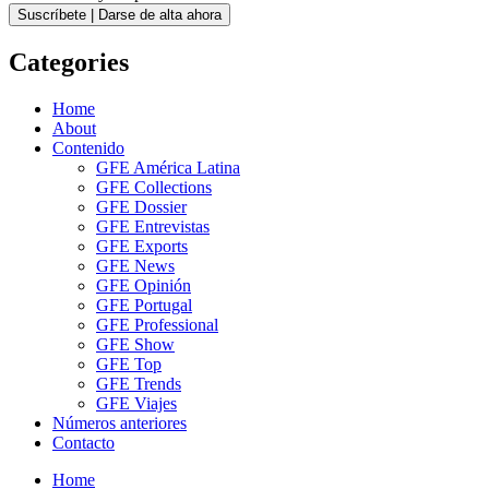
Suscríbete | Darse de alta ahora
Categories
Home
About
Contenido
GFE América Latina
GFE Collections
GFE Dossier
GFE Entrevistas
GFE Exports
GFE News
GFE Opinión
GFE Portugal
GFE Professional
GFE Show
GFE Top
GFE Trends
GFE Viajes
Números anteriores
Contacto
Home