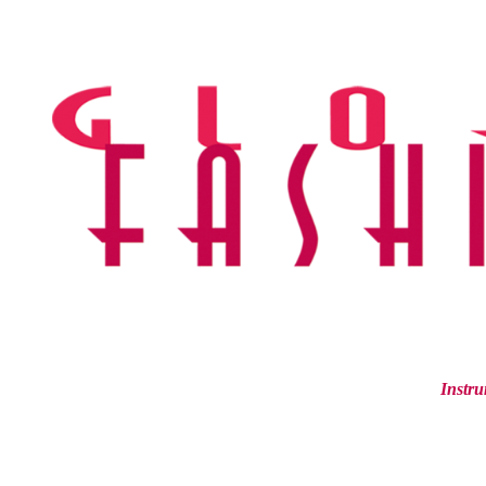
Ir
al
contenido
Instru