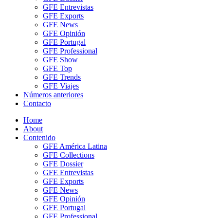
GFE Entrevistas
GFE Exports
GFE News
GFE Opinión
GFE Portugal
GFE Professional
GFE Show
GFE Top
GFE Trends
GFE Viajes
Números anteriores
Contacto
Home
About
Contenido
GFE América Latina
GFE Collections
GFE Dossier
GFE Entrevistas
GFE Exports
GFE News
GFE Opinión
GFE Portugal
GFE Professional