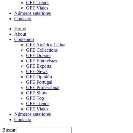
GFE Trends
GFE Viajes
Números anteriores
Contacto
Home
About
Contenido
GFE América Latina
GFE Collections
GFE Dossier
GFE Entrevistas
GFE Exports
GFE News
GFE Opinión
GFE Portugal
GFE Professional
GFE Show
GFE Top
GFE Trends
GFE Viajes
Números anteriores
Contacto
Buscar