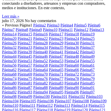
conectando a diseñadores, artesanos y empresas con compradores,
medios e instituciones. En este contexto,
Leer más »
julio 17, 2026
No hay comentarios
« Previous
Página
1
Página
2
Página
3
Página
4
Página
5
Página
6
Página
7
Página
8
Página
9
Página
10
Página
11
Página
12
Página
13
Página
14
Página
15
Página
16
Página
17
Página
18
Página
19
Página
20
Página
21
Página
22
Página
23
Página
24
Página
25
Página
26
Página
27
Página
28
Página
29
Página
30
Página
31
Página
32
Página
33
Página
34
Página
35
Página
36
Página
37
Página
38
Página
39
Página
40
Página
41
Página
42
Página
43
Página
44
Página
45
Página
46
Página
47
Página
48
Página
49
Página
50
Página
51
Página
52
Página
53
Página
54
Página
55
Página
56
Página
57
Página
58
Página
59
Página
60
Página
61
Página
62
Página
63
Página
64
Página
65
Página
66
Página
67
Página
68
Página
69
Página
70
Página
71
Página
72
Página
73
Página
74
Página
75
Página
76
Página
77
Página
78
Página
79
Página
80
Página
81
Página
82
Página
83
Página
84
Página
85
Página
86
Página
87
Página
88
Página
89
Página
90
Página
91
Página
92
Página
93
Página
94
Página
95
Página
96
Página
97
Página
98
Página
99
Página
100
Página
101
Página
102
Página
103
Página
104
Página
105
Página
106
Página
107
Página
108
Página
109
Página
110
Página
111
Página
112
Página
113
Página
114
Página
115
Página
116
Página
117
Página
118
Página
119
Página
120
Página
121