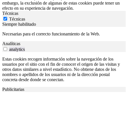
embargo, la exclusión de algunas de estas cookies puede tener un
efecto en su experiencia de navegación.
Técnicas
Técnicas
Siempre habilitado
Necesarias para el correcto funcionamiento de la Web.
Analíticas
analytics
Estas cookies recogen información sobre la navegación de los
usuarios por el sitio con el fin de conocer el origen de las visitas y
otros datos similares a nivel estadístico. No obtiene datos de los
nombres o apellidos de los usuarios ni de la dirección postal
concreta desde donde se conectan.
Publicitarias
advertisement
Cualquier cookie que no sea particularmente necesaria para el
funcionamiento del sitio web y que se utilice específicamente para
recoger datos personales del usuario a través de análisis, anuncios,
otros contenidos incrustados se denominan cookies no necesarias.
Es obligatorio obtener el consentimiento del usuario antes de