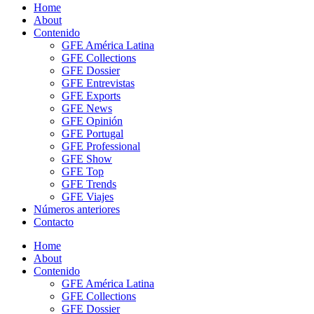
Home
About
Contenido
GFE América Latina
GFE Collections
GFE Dossier
GFE Entrevistas
GFE Exports
GFE News
GFE Opinión
GFE Portugal
GFE Professional
GFE Show
GFE Top
GFE Trends
GFE Viajes
Números anteriores
Contacto
Home
About
Contenido
GFE América Latina
GFE Collections
GFE Dossier