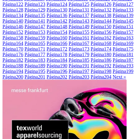
Página
122
Página
123
Página
124
Página
125
Página
126
Página
127
Página
128
Página
129
Página
130
Página
131
Página
132
Página
133
Página
134
Página
135
Página
136
Página
137
Página
138
Página
139
Página
140
Página
141
Página
142
Página
143
Página
144
Página
145
Página
146
Página
147
Página
148
Página
149
Página
150
Página
151
Página
152
Página
153
Página
154
Página
155
Página
156
Página
157
Página
158
Página
159
Página
160
Página
161
Página
162
Página
163
Página
164
Página
165
Página
166
Página
167
Página
168
Página
169
Página
170
Página
171
Página
172
Página
173
Página
174
Página
175
Página
176
Página
177
Página
178
Página
179
Página
180
Página
181
Página
182
Página
183
Página
184
Página
185
Página
186
Página
187
Página
188
Página
189
Página
190
Página
191
Página
192
Página
193
Página
194
Página
195
Página
196
Página
197
Página
198
Página
199
Página
200
Página
201
Página
202
Página
203
Página
204
Next »