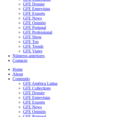
GFE Dossier
GFE Entrevistas
GFE Exports
GFE News
GFE Opinión
GFE Portugal
GFE Professional
GFE Show
GFE Top
GFE Trends
GFE Viajes
Números anteriores
Contacto
Home
About
Contenido
GFE América Latina
GFE Collections
GFE Dossier
GFE Entrevistas
GFE Exports
GFE News
GFE Opinión
GFE Portugal