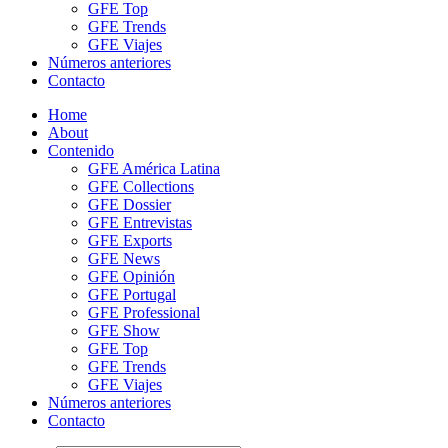
GFE Top
GFE Trends
GFE Viajes
Números anteriores
Contacto
Home
About
Contenido
GFE América Latina
GFE Collections
GFE Dossier
GFE Entrevistas
GFE Exports
GFE News
GFE Opinión
GFE Portugal
GFE Professional
GFE Show
GFE Top
GFE Trends
GFE Viajes
Números anteriores
Contacto