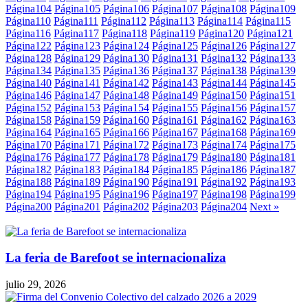
Página
104
Página
105
Página
106
Página
107
Página
108
Página
109
Página
110
Página
111
Página
112
Página
113
Página
114
Página
115
Página
116
Página
117
Página
118
Página
119
Página
120
Página
121
Página
122
Página
123
Página
124
Página
125
Página
126
Página
127
Página
128
Página
129
Página
130
Página
131
Página
132
Página
133
Página
134
Página
135
Página
136
Página
137
Página
138
Página
139
Página
140
Página
141
Página
142
Página
143
Página
144
Página
145
Página
146
Página
147
Página
148
Página
149
Página
150
Página
151
Página
152
Página
153
Página
154
Página
155
Página
156
Página
157
Página
158
Página
159
Página
160
Página
161
Página
162
Página
163
Página
164
Página
165
Página
166
Página
167
Página
168
Página
169
Página
170
Página
171
Página
172
Página
173
Página
174
Página
175
Página
176
Página
177
Página
178
Página
179
Página
180
Página
181
Página
182
Página
183
Página
184
Página
185
Página
186
Página
187
Página
188
Página
189
Página
190
Página
191
Página
192
Página
193
Página
194
Página
195
Página
196
Página
197
Página
198
Página
199
Página
200
Página
201
Página
202
Página
203
Página
204
Next »
La feria de Barefoot se internacionaliza
julio 29, 2026